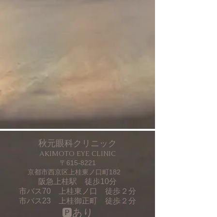
秋元眼科クリニック
AKIMOTO EYE CLINIC
〒615-8221
京都市西京区上桂東ノ口町182
阪急上桂駅 徒歩10分
市バス70 上桂東ノ口 徒歩２分
市バス23 上桂御正町 徒歩２分
🅿あり